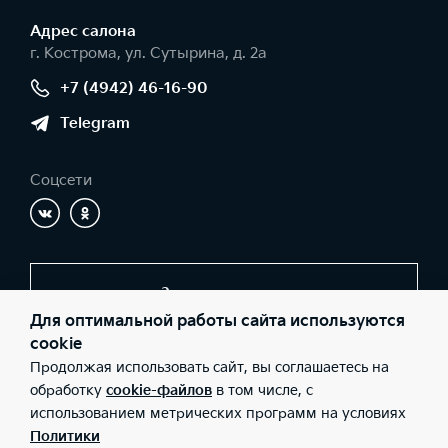
Адрес салонa
г. Кострома, ул. Сутырина, д. 2а
+7 (4942) 46-16-90
Telegram
Соцсети
Заказать звонок
Для оптимальной работы сайта используются
cookie
Продолжая использовать сайт, вы соглашаетесь на
© 2026 Юридические лица ООО «К-Моторс» (Фактический
адрес: г. Кострома, ул. Сутырина, д. 2а; Телефон: +7 (4942) 46-
обработку
cookie-файлов
в том числе, с
16-90; ИНН: 3702516320; ОГРН: 1073702006510), ООО «Киа
использованием метрических программ на условиях
Россия и СНГ» (Фактический адрес: г.Москва, Валовая 26;
Телефон: 8 800 301 08 80; ИНН: 7728674093; ОГРН:
Политики
5087746291760) ведут деятельность на территории РФ в